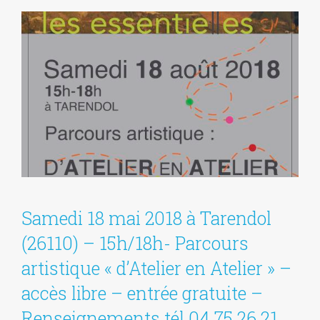
Samedi 18 mai 2018 à Tarendol
(26110) – 15h/18h- Parcours
artistique « d’Atelier en Atelier » –
accès libre – entrée gratuite –
Renseignements tél 04 75 26 21