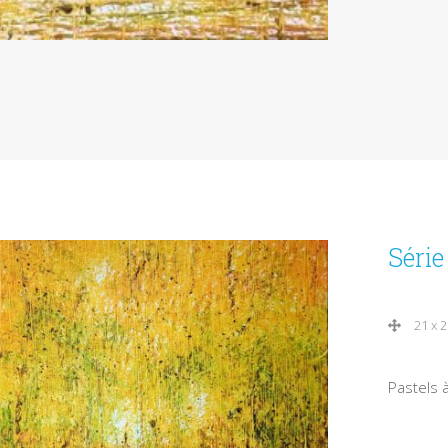
Séri
21 x 
Pastels à