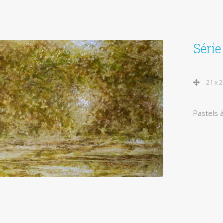
Séri
21 x 
Pastels à