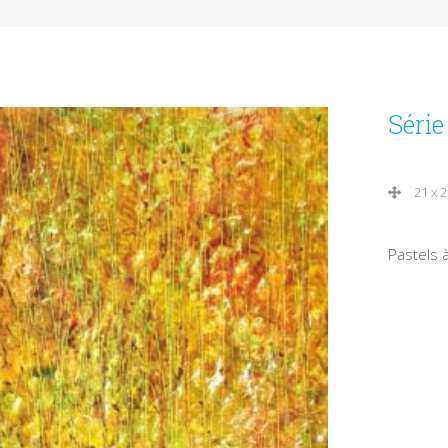
Séri
21 x 
Pastels à