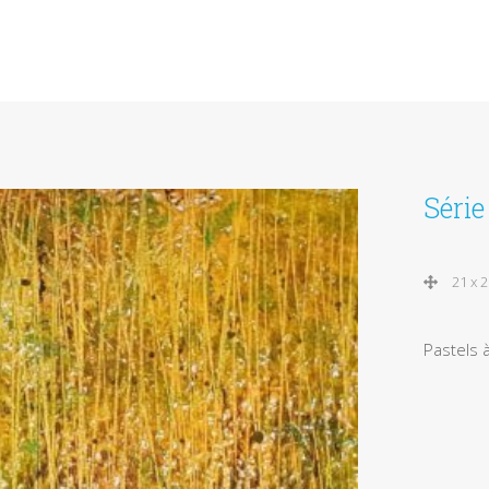
Séri
21 x 
Pastels à