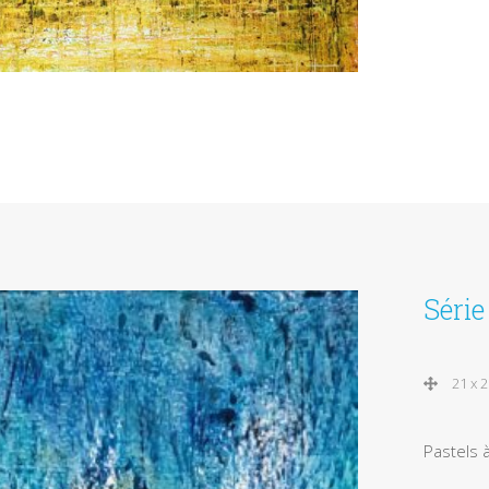
Séri
21 x 
Pastels à